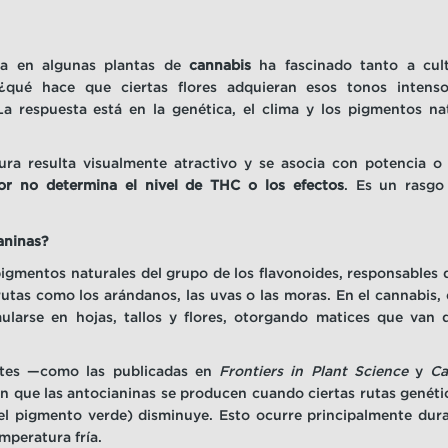
ila en algunas plantas de
cannabis
ha fascinado tanto a cul
¿qué hace que ciertas flores adquieran esos tonos intenso
 respuesta está en la genética, el clima y los pigmentos na
ra resulta visualmente atractivo y se asocia con potencia o r
lor no determina el nivel de THC o los efectos
. Es un rasgo
aninas?
igmentos naturales del grupo de los flavonoides, responsables d
rutas como los arándanos, las uvas o las moras. En el cannabis
arse en hojas, tallos y flores, otorgando matices que van de
entes —como las publicadas en
Frontiers in Plant Science
y
Ca
 que las antocianinas se producen cuando ciertas rutas genétic
 (el pigmento verde) disminuye. Esto ocurre principalmente dura
mperatura fría.