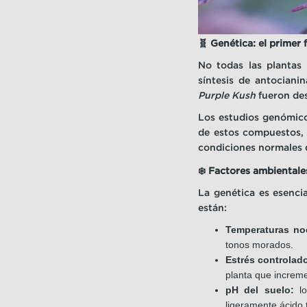
🧬 Genética: el primer 
No todas las plantas
síntesis de antocian
Purple Kush
fueron des
Los estudios genómico
de estos compuestos, 
condiciones normales d
❄️
Factores ambientales 
La genética es esenci
están:
Temperaturas noc
tonos morados.
Estrés controlad
planta que increme
pH del suelo:
lo
ligeramente ácido 