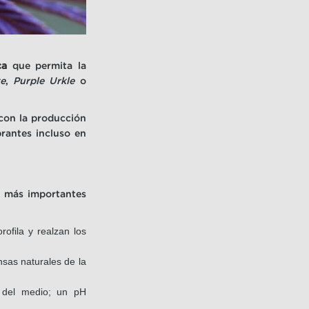
ca
que permita la
ze
,
Purple Urkle
o
 con la producción
brantes incluso en
es más importantes
rofila y realzan los
nsas naturales de la
d del medio; un pH