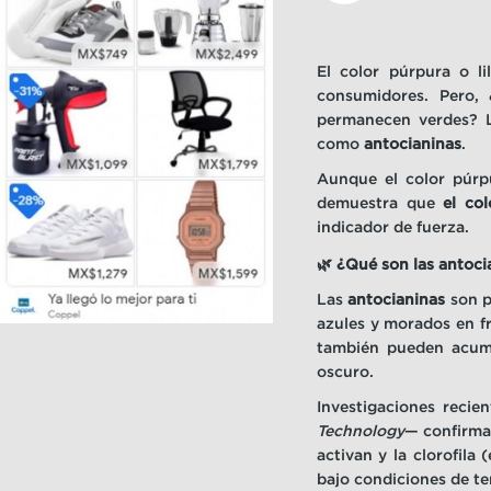
El color púrpura o l
consumidores. Pero, 
permanecen verdes? La
como
antocianinas
.
Aunque el color púrpu
demuestra que
el co
indicador de fuerza.
🌿
¿Qué son las antoci
Las
antocianinas
son p
azules y morados en f
también pueden acumul
oscuro.
Investigaciones reci
Technology
— confirman
activan y la clorofila
bajo condiciones de te